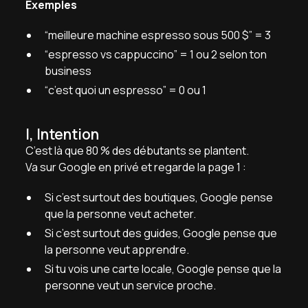
Exemples
“meilleure machine espresso sous 500 $” = 3
“espresso vs cappuccino” = 1 ou 2 selon ton
business
“c’est quoi un espresso” = 0 ou 1
I, Intention
C’est là que 80 % des débutants se plantent.
Va sur Google en privé et regarde la page 1 :
Si c’est surtout des boutiques, Google pense
que la personne veut acheter.
Si c’est surtout des guides, Google pense que
la personne veut apprendre.
Si tu vois une carte locale, Google pense que la
personne veut un service proche.