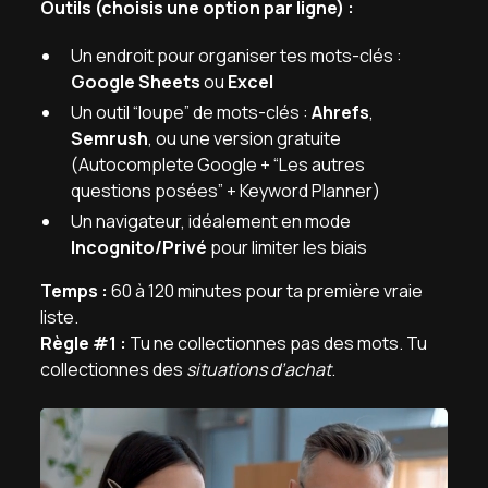
Outils (choisis une option par ligne) :
Un endroit pour organiser tes mots-clés :
Google Sheets
ou
Excel
Un outil “loupe” de mots-clés :
Ahrefs
,
Semrush
, ou une version gratuite
(Autocomplete Google + “Les autres
questions posées” + Keyword Planner)
Un navigateur, idéalement en mode
Incognito/Privé
pour limiter les biais
Temps :
60 à 120 minutes pour ta première vraie
liste.
Règle #1 :
Tu ne collectionnes pas des mots. Tu
collectionnes des
situations d’achat
.