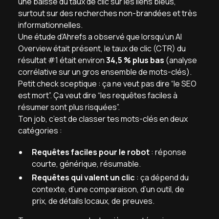
une baisse du taux de clic sur les liens bleus,
surtout sur des recherches non-brandées et très
informationnelles.
Une étude d’Ahrefs a observé que lorsqu’un AI
Overview était présent, le taux de clic (CTR) du
résultat #1 était environ
34,5 % plus bas
(analyse
corrélative sur un gros ensemble de mots-clés).
Petit check sceptique : ça ne veut pas dire “le SEO
est mort”. Ça veut dire “les requêtes faciles à
résumer sont plus risquées”.
Ton job, c’est de classer tes mots-clés en deux
catégories :
Requêtes faciles pour le robot
: réponse
courte, générique, résumable.
Requêtes qui valent un clic
: ça dépend du
contexte, d’une comparaison, d’un outil, de
prix, de détails locaux, de preuves.