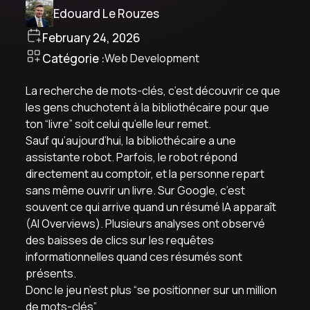
Edouard Le Rouzes
February 24, 2026
Catégorie :
Web Development
La recherche de mots-clés, c’est découvrir ce que
les gens chuchotent à la bibliothécaire pour que
ton “livre” soit celui qu’elle leur remet.
Sauf qu’aujourd’hui, la bibliothécaire a une
assistante robot. Parfois, le robot répond
directement au comptoir, et la personne repart
sans même ouvrir un livre. Sur Google, c’est
souvent ce qui arrive quand un résumé IA apparaît
(AI Overviews). Plusieurs analyses ont observé
des baisses de clics sur les requêtes
informationnelles quand ces résumés sont
présents.
Donc le jeu n’est plus “se positionner sur un million
de mots-clés”.